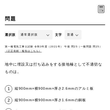
問題
選択肢
文字
第一種電気工事士試験 令和3年度（2021年） 午後 問25（一般問題 問25）
（訂正依頼・報告はこちら）
地中に埋設又は打ち込みをする接地極として不適切な
ものは。
縦900mm×横900mm×厚さ2.6mmのアルミ板
縦900mm×横900mm×厚さ1.6mmの銅板