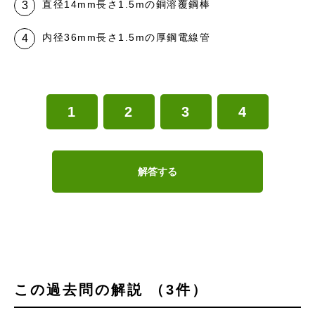
直径14mm長さ1.5mの銅溶覆鋼棒
内径36mm長さ1.5mの厚鋼電線管
1
2
3
4
解答する
この過去問の解説 （3件）